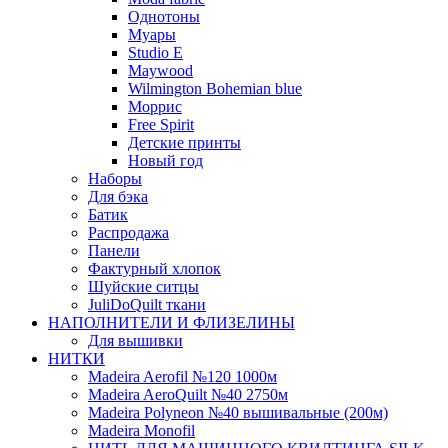
Однотоны
Муары
Studio E
Maywood
Wilmington Bohemian blue
Моррис
Free Spirit
Детские принты
Новый год
Наборы
Для бэка
Батик
Распродажа
Панели
Фактурный хлопок
Шуйские ситцы
JuliDoQuilt ткани
НАПОЛНИТЕЛИ И ФЛИЗЕЛИНЫ
Для вышивки
НИТКИ
Madeira Aerofil №120 1000м
Madeira AeroQuilt №40 2750м
Madeira Polyneon №40 вышивальные (200м)
Мadeira Monofil