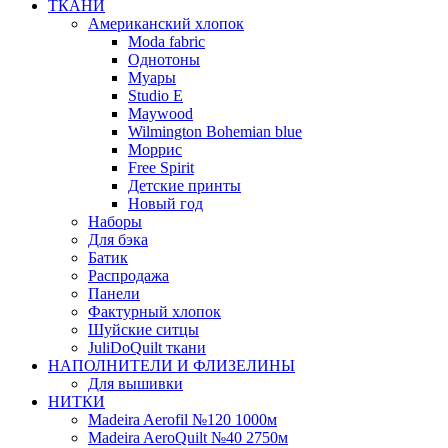
ТКАНИ
Американский хлопок
Moda fabric
Однотоны
Муары
Studio E
Maywood
Wilmington Bohemian blue
Моррис
Free Spirit
Детские принты
Новый год
Наборы
Для бэка
Батик
Распродажа
Панели
Фактурный хлопок
Шуйские ситцы
JuliDoQuilt ткани
НАПОЛНИТЕЛИ И ФЛИЗЕЛИНЫ
Для вышивки
НИТКИ
Madeira Aerofil №120 1000м
Madeira AeroQuilt №40 2750м