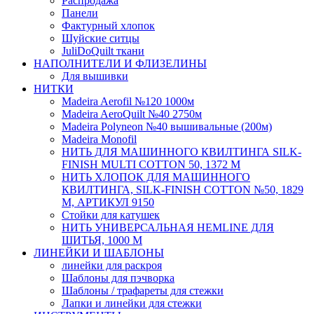
Распродажа
Панели
Фактурный хлопок
Шуйские ситцы
JuliDoQuilt ткани
НАПОЛНИТЕЛИ И ФЛИЗЕЛИНЫ
Для вышивки
НИТКИ
Madeira Aerofil №120 1000м
Madeira AeroQuilt №40 2750м
Madeira Polyneon №40 вышивальные (200м)
Мadeira Monofil
НИТЬ ДЛЯ МАШИННОГО КВИЛТИНГА SILK-
FINISH MULTI COTTON 50, 1372 М
НИТЬ ХЛОПОК ДЛЯ МАШИННОГО
КВИЛТИНГА, SILK-FINISH COTTON №50, 1829
М, АРТИКУЛ 9150
Стойки для катушек
НИТЬ УНИВЕРСАЛЬНАЯ HEMLINE ДЛЯ
ШИТЬЯ, 1000 М
ЛИНЕЙКИ И ШАБЛОНЫ
линейки для раскроя
Шаблоны для пэчворка
Шаблоны / трафареты для стежки
Лапки и линейки для стежки