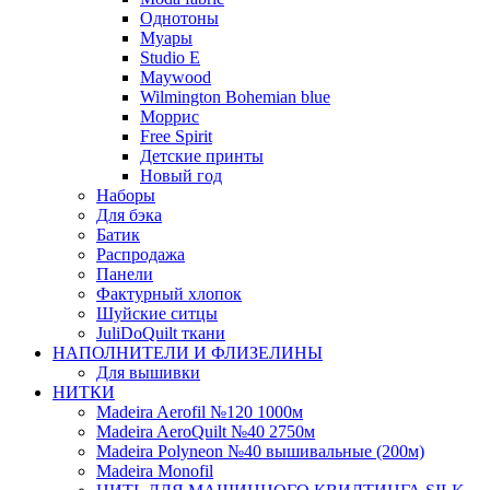
Однотоны
Муары
Studio E
Maywood
Wilmington Bohemian blue
Моррис
Free Spirit
Детские принты
Новый год
Наборы
Для бэка
Батик
Распродажа
Панели
Фактурный хлопок
Шуйские ситцы
JuliDoQuilt ткани
НАПОЛНИТЕЛИ И ФЛИЗЕЛИНЫ
Для вышивки
НИТКИ
Madeira Aerofil №120 1000м
Madeira AeroQuilt №40 2750м
Madeira Polyneon №40 вышивальные (200м)
Мadeira Monofil