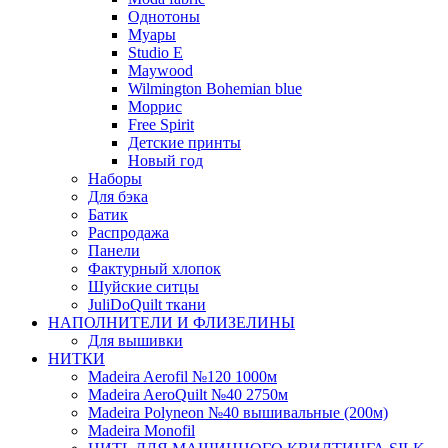
Однотоны
Муары
Studio E
Maywood
Wilmington Bohemian blue
Моррис
Free Spirit
Детские принты
Новый год
Наборы
Для бэка
Батик
Распродажа
Панели
Фактурный хлопок
Шуйские ситцы
JuliDoQuilt ткани
НАПОЛНИТЕЛИ И ФЛИЗЕЛИНЫ
Для вышивки
НИТКИ
Madeira Aerofil №120 1000м
Madeira AeroQuilt №40 2750м
Madeira Polyneon №40 вышивальные (200м)
Мadeira Monofil