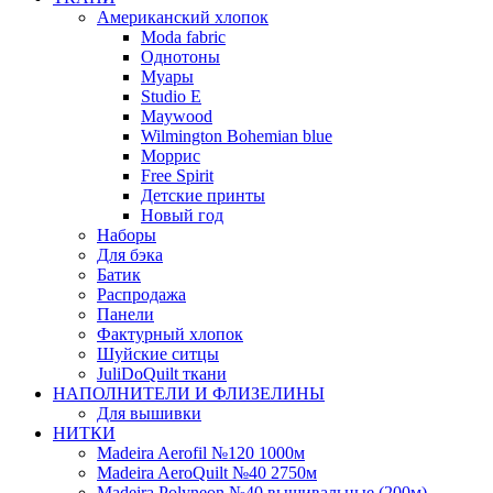
Американский хлопок
Moda fabric
Однотоны
Муары
Studio E
Maywood
Wilmington Bohemian blue
Моррис
Free Spirit
Детские принты
Новый год
Наборы
Для бэка
Батик
Распродажа
Панели
Фактурный хлопок
Шуйские ситцы
JuliDoQuilt ткани
НАПОЛНИТЕЛИ И ФЛИЗЕЛИНЫ
Для вышивки
НИТКИ
Madeira Aerofil №120 1000м
Madeira AeroQuilt №40 2750м
Madeira Polyneon №40 вышивальные (200м)