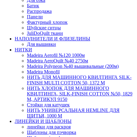
Для бэка
Батик
Распродажа
Панели
Фактурный хлопок
Шуйские ситцы
JuliDoQuilt ткани
НАПОЛНИТЕЛИ И ФЛИЗЕЛИНЫ
Для вышивки
НИТКИ
Madeira Aerofil №120 1000м
Madeira AeroQuilt №40 2750м
Madeira Polyneon №40 вышивальные (200м)
Мadeira Monofil
НИТЬ ДЛЯ МАШИННОГО КВИЛТИНГА SILK-
FINISH MULTI COTTON 50, 1372 М
НИТЬ ХЛОПОК ДЛЯ МАШИННОГО
КВИЛТИНГА, SILK-FINISH COTTON №50, 1829
М, АРТИКУЛ 9150
Стойки для катушек
НИТЬ УНИВЕРСАЛЬНАЯ HEMLINE ДЛЯ
ШИТЬЯ, 1000 М
ЛИНЕЙКИ И ШАБЛОНЫ
линейки для раскроя
Шаблоны для пэчворка