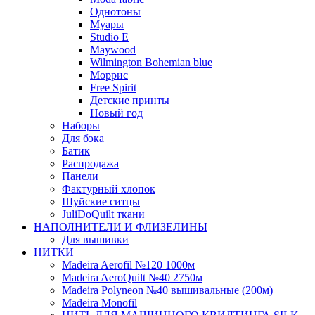
Однотоны
Муары
Studio E
Maywood
Wilmington Bohemian blue
Моррис
Free Spirit
Детские принты
Новый год
Наборы
Для бэка
Батик
Распродажа
Панели
Фактурный хлопок
Шуйские ситцы
JuliDoQuilt ткани
НАПОЛНИТЕЛИ И ФЛИЗЕЛИНЫ
Для вышивки
НИТКИ
Madeira Aerofil №120 1000м
Madeira AeroQuilt №40 2750м
Madeira Polyneon №40 вышивальные (200м)
Мadeira Monofil