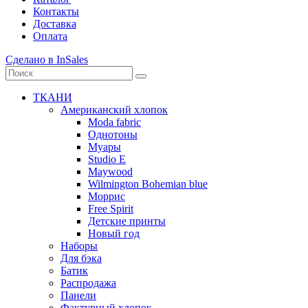
Контакты
Доставка
Оплата
Сделано в InSales
ТКАНИ
Американский хлопок
Moda fabric
Однотоны
Муары
Studio E
Maywood
Wilmington Bohemian blue
Моррис
Free Spirit
Детские принты
Новый год
Наборы
Для бэка
Батик
Распродажа
Панели
Фактурный хлопок