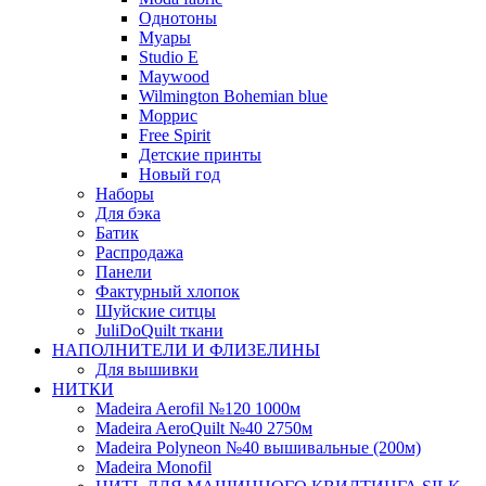
Однотоны
Муары
Studio E
Maywood
Wilmington Bohemian blue
Моррис
Free Spirit
Детские принты
Новый год
Наборы
Для бэка
Батик
Распродажа
Панели
Фактурный хлопок
Шуйские ситцы
JuliDoQuilt ткани
НАПОЛНИТЕЛИ И ФЛИЗЕЛИНЫ
Для вышивки
НИТКИ
Madeira Aerofil №120 1000м
Madeira AeroQuilt №40 2750м
Madeira Polyneon №40 вышивальные (200м)
Мadeira Monofil