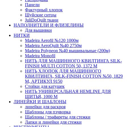
Панели
Фактурный хлопок
Шуйские ситцы
JuliDoQuilt ткани
НАПОЛНИТЕЛИ И ФЛИЗЕЛИНЫ
Для вышивки
НИТКИ
Madeira Aerofil №120 1000м
Madeira AeroQuilt №40 2750м
Madeira Polyneon №40 вышивальные (200м)
Мadeira Monofil
НИТЬ ДЛЯ МАШИННОГО КВИЛТИНГА SILK-
FINISH MULTI COTTON 50, 1372 М
НИТЬ ХЛОПОК ДЛЯ МАШИННОГО
КВИЛТИНГА, SILK-FINISH COTTON №50, 1829
М, АРТИКУЛ 9150
Стойки для катушек
НИТЬ УНИВЕРСАЛЬНАЯ HEMLINE ДЛЯ
ШИТЬЯ, 1000 М
ЛИНЕЙКИ И ШАБЛОНЫ
линейки для раскроя
Шаблоны для пэчворка
Шаблоны / трафареты для стежки
Лапки и линейки для стежки