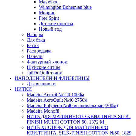
Maywood
Wilmington Bohemian blue
Моррис
Free Spirit
Детские принты
Новый год
Наборы
Для бэка
Батик
Распродажа
Панели
Фактурный хлопок
Шуйские ситцы
JuliDoQuilt ткани
НАПОЛНИТЕЛИ И ФЛИЗЕЛИНЫ
Для вышивки
НИТКИ
Madeira Aerofil №120 1000м
Madeira AeroQuilt №40 2750м
Madeira Polyneon №40 вышивальные (200м)
Мadeira Monofil
НИТЬ ДЛЯ МАШИННОГО КВИЛТИНГА SILK-
FINISH MULTI COTTON 50, 1372 М
НИТЬ ХЛОПОК ДЛЯ МАШИННОГО
КВИЛТИНГА, SILK-FINISH COTTON №50, 1829