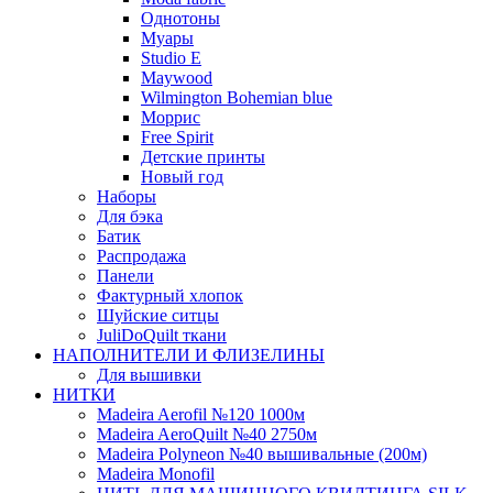
Однотоны
Муары
Studio E
Maywood
Wilmington Bohemian blue
Моррис
Free Spirit
Детские принты
Новый год
Наборы
Для бэка
Батик
Распродажа
Панели
Фактурный хлопок
Шуйские ситцы
JuliDoQuilt ткани
НАПОЛНИТЕЛИ И ФЛИЗЕЛИНЫ
Для вышивки
НИТКИ
Madeira Aerofil №120 1000м
Madeira AeroQuilt №40 2750м
Madeira Polyneon №40 вышивальные (200м)
Мadeira Monofil