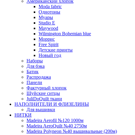
Американский хлопок
Moda fabric
Однотоны
Муары
Studio E
Maywood
Wilmington Bohemian blue
Моррис
Free Spirit
Детские принты
Новый год
Наборы
Для бэка
Батик
Распродажа
Панели
Фактурный хлопок
Шуйские ситцы
JuliDoQuilt ткани
НАПОЛНИТЕЛИ И ФЛИЗЕЛИНЫ
Для вышивки
НИТКИ
Madeira Aerofil №120 1000м
Madeira AeroQuilt №40 2750м
Madeira Polyneon №40 вышивальные (200м)