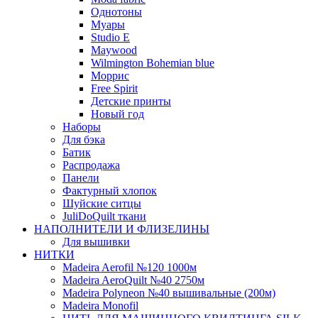
Однотоны
Муары
Studio E
Maywood
Wilmington Bohemian blue
Моррис
Free Spirit
Детские принты
Новый год
Наборы
Для бэка
Батик
Распродажа
Панели
Фактурный хлопок
Шуйские ситцы
JuliDoQuilt ткани
НАПОЛНИТЕЛИ И ФЛИЗЕЛИНЫ
Для вышивки
НИТКИ
Madeira Aerofil №120 1000м
Madeira AeroQuilt №40 2750м
Madeira Polyneon №40 вышивальные (200м)
Мadeira Monofil