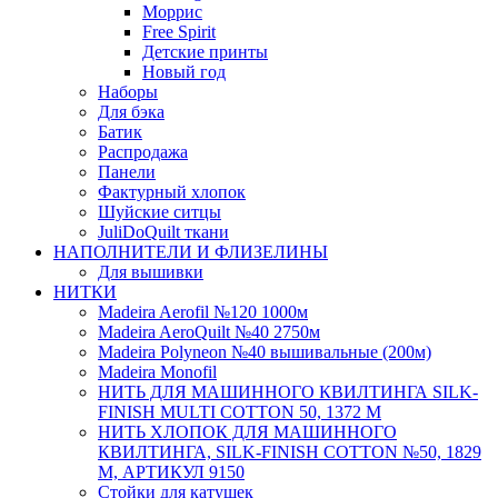
Моррис
Free Spirit
Детские принты
Новый год
Наборы
Для бэка
Батик
Распродажа
Панели
Фактурный хлопок
Шуйские ситцы
JuliDoQuilt ткани
НАПОЛНИТЕЛИ И ФЛИЗЕЛИНЫ
Для вышивки
НИТКИ
Madeira Aerofil №120 1000м
Madeira AeroQuilt №40 2750м
Madeira Polyneon №40 вышивальные (200м)
Мadeira Monofil
НИТЬ ДЛЯ МАШИННОГО КВИЛТИНГА SILK-
FINISH MULTI COTTON 50, 1372 М
НИТЬ ХЛОПОК ДЛЯ МАШИННОГО
КВИЛТИНГА, SILK-FINISH COTTON №50, 1829
М, АРТИКУЛ 9150
Стойки для катушек