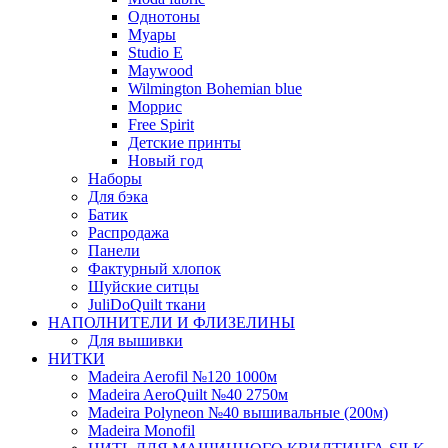
Однотоны
Муары
Studio E
Maywood
Wilmington Bohemian blue
Моррис
Free Spirit
Детские принты
Новый год
Наборы
Для бэка
Батик
Распродажа
Панели
Фактурный хлопок
Шуйские ситцы
JuliDoQuilt ткани
НАПОЛНИТЕЛИ И ФЛИЗЕЛИНЫ
Для вышивки
НИТКИ
Madeira Aerofil №120 1000м
Madeira AeroQuilt №40 2750м
Madeira Polyneon №40 вышивальные (200м)
Мadeira Monofil