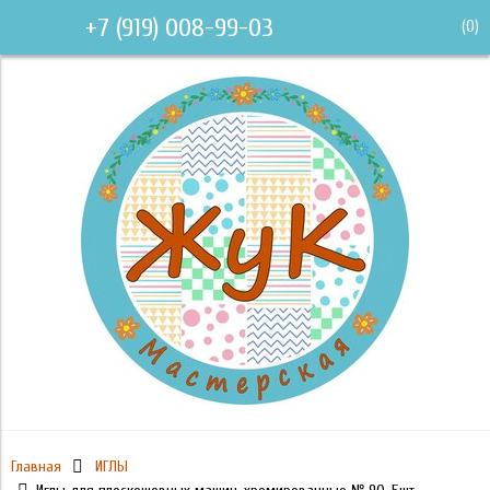
+7 (919) 008-99-03
(
0
)
Главная
ИГЛЫ