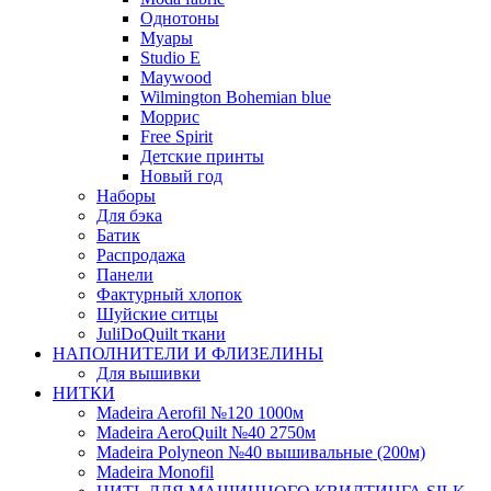
Однотоны
Муары
Studio E
Maywood
Wilmington Bohemian blue
Моррис
Free Spirit
Детские принты
Новый год
Наборы
Для бэка
Батик
Распродажа
Панели
Фактурный хлопок
Шуйские ситцы
JuliDoQuilt ткани
НАПОЛНИТЕЛИ И ФЛИЗЕЛИНЫ
Для вышивки
НИТКИ
Madeira Aerofil №120 1000м
Madeira AeroQuilt №40 2750м
Madeira Polyneon №40 вышивальные (200м)
Мadeira Monofil