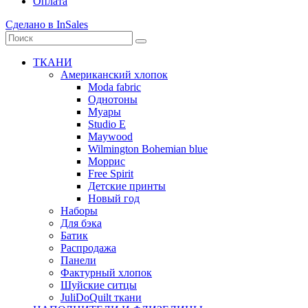
Оплата
Сделано в InSales
ТКАНИ
Американский хлопок
Moda fabric
Однотоны
Муары
Studio E
Maywood
Wilmington Bohemian blue
Моррис
Free Spirit
Детские принты
Новый год
Наборы
Для бэка
Батик
Распродажа
Панели
Фактурный хлопок
Шуйские ситцы
JuliDoQuilt ткани