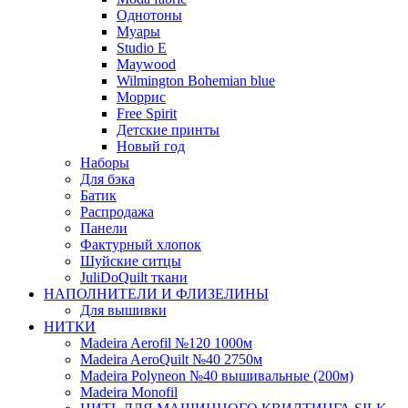
Однотоны
Муары
Studio E
Maywood
Wilmington Bohemian blue
Моррис
Free Spirit
Детские принты
Новый год
Наборы
Для бэка
Батик
Распродажа
Панели
Фактурный хлопок
Шуйские ситцы
JuliDoQuilt ткани
НАПОЛНИТЕЛИ И ФЛИЗЕЛИНЫ
Для вышивки
НИТКИ
Madeira Aerofil №120 1000м
Madeira AeroQuilt №40 2750м
Madeira Polyneon №40 вышивальные (200м)
Мadeira Monofil