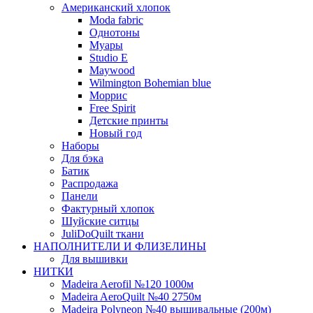
Американский хлопок
Moda fabric
Однотоны
Муары
Studio E
Maywood
Wilmington Bohemian blue
Моррис
Free Spirit
Детские принты
Новый год
Наборы
Для бэка
Батик
Распродажа
Панели
Фактурный хлопок
Шуйские ситцы
JuliDoQuilt ткани
НАПОЛНИТЕЛИ И ФЛИЗЕЛИНЫ
Для вышивки
НИТКИ
Madeira Aerofil №120 1000м
Madeira AeroQuilt №40 2750м
Madeira Polyneon №40 вышивальные (200м)