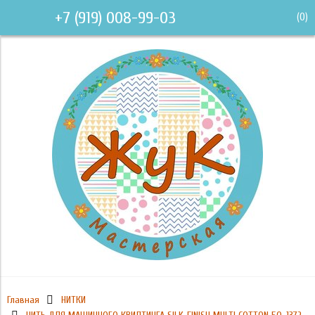
+7 (919) 008-99-03
(
0
)
Главная
НИТКИ