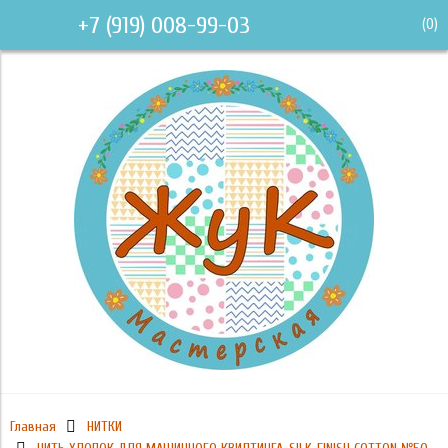
+7 (919) 008-99-03
(
0
)
Главная
НИТКИ