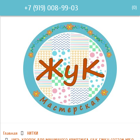
+7 (919) 008-99-03
(
0
)
Главная
НИТКИ