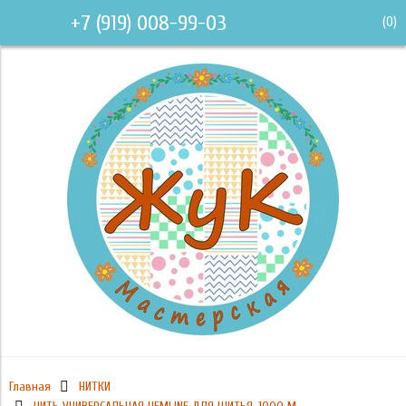
+7 (919) 008-99-03
(
0
)
Главная
НИТКИ