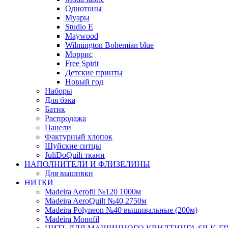
Однотоны
Муары
Studio E
Maywood
Wilmington Bohemian blue
Моррис
Free Spirit
Детские принты
Новый год
Наборы
Для бэка
Батик
Распродажа
Панели
Фактурный хлопок
Шуйские ситцы
JuliDoQuilt ткани
НАПОЛНИТЕЛИ И ФЛИЗЕЛИНЫ
Для вышивки
НИТКИ
Madeira Aerofil №120 1000м
Madeira AeroQuilt №40 2750м
Madeira Polyneon №40 вышивальные (200м)
Мadeira Monofil