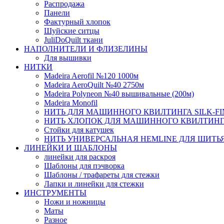
Распродажа
Панели
Фактурный хлопок
Шуйские ситцы
JuliDoQuilt ткани
НАПОЛНИТЕЛИ И ФЛИЗЕЛИНЫ
Для вышивки
НИТКИ
Madeira Aerofil №120 1000м
Madeira AeroQuilt №40 2750м
Madeira Polyneon №40 вышивальные (200м)
Мadeira Monofil
НИТЬ ДЛЯ МАШИННОГО КВИЛТИНГА SILK-FINI
НИТЬ ХЛОПОК ДЛЯ МАШИННОГО КВИЛТИНГА, S
Стойки для катушек
НИТЬ УНИВЕРСАЛЬНАЯ HEMLINE ДЛЯ ШИТЬЯ,
ЛИНЕЙКИ И ШАБЛОНЫ
линейки для раскроя
Шаблоны для пэчворка
Шаблоны / трафареты для стежки
Лапки и линейки для стежки
ИНСТРУМЕНТЫ
Ножи и ножницы
Маты
Разное