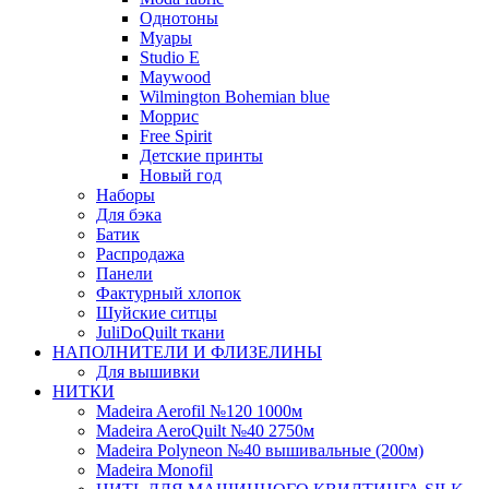
Однотоны
Муары
Studio E
Maywood
Wilmington Bohemian blue
Моррис
Free Spirit
Детские принты
Новый год
Наборы
Для бэка
Батик
Распродажа
Панели
Фактурный хлопок
Шуйские ситцы
JuliDoQuilt ткани
НАПОЛНИТЕЛИ И ФЛИЗЕЛИНЫ
Для вышивки
НИТКИ
Madeira Aerofil №120 1000м
Madeira AeroQuilt №40 2750м
Madeira Polyneon №40 вышивальные (200м)
Мadeira Monofil