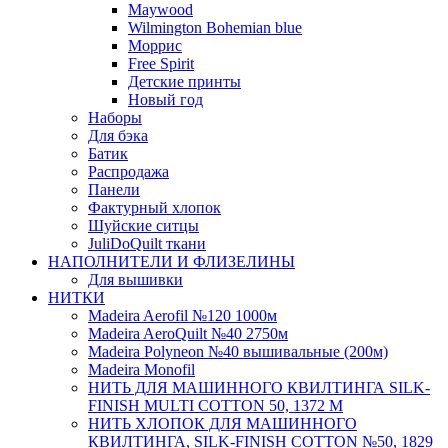
Maywood
Wilmington Bohemian blue
Моррис
Free Spirit
Детские принты
Новый год
Наборы
Для бэка
Батик
Распродажа
Панели
Фактурный хлопок
Шуйские ситцы
JuliDoQuilt ткани
НАПОЛНИТЕЛИ И ФЛИЗЕЛИНЫ
Для вышивки
НИТКИ
Madeira Aerofil №120 1000м
Madeira AeroQuilt №40 2750м
Madeira Polyneon №40 вышивальные (200м)
Мadeira Monofil
НИТЬ ДЛЯ МАШИННОГО КВИЛТИНГА SILK-
FINISH MULTI COTTON 50, 1372 М
НИТЬ ХЛОПОК ДЛЯ МАШИННОГО
КВИЛТИНГА, SILK-FINISH COTTON №50, 1829