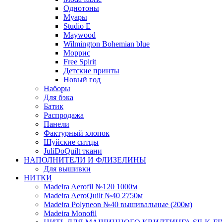
Однотоны
Муары
Studio E
Maywood
Wilmington Bohemian blue
Моррис
Free Spirit
Детские принты
Новый год
Наборы
Для бэка
Батик
Распродажа
Панели
Фактурный хлопок
Шуйские ситцы
JuliDoQuilt ткани
НАПОЛНИТЕЛИ И ФЛИЗЕЛИНЫ
Для вышивки
НИТКИ
Madeira Aerofil №120 1000м
Madeira AeroQuilt №40 2750м
Madeira Polyneon №40 вышивальные (200м)
Мadeira Monofil