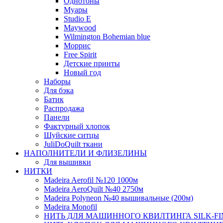
Однотоны
Муары
Studio E
Maywood
Wilmington Bohemian blue
Моррис
Free Spirit
Детские принты
Новый год
Наборы
Для бэка
Батик
Распродажа
Панели
Фактурный хлопок
Шуйские ситцы
JuliDoQuilt ткани
НАПОЛНИТЕЛИ И ФЛИЗЕЛИНЫ
Для вышивки
НИТКИ
Madeira Aerofil №120 1000м
Madeira AeroQuilt №40 2750м
Madeira Polyneon №40 вышивальные (200м)
Мadeira Monofil
НИТЬ ДЛЯ МАШИННОГО КВИЛТИНГА SILK-FINI