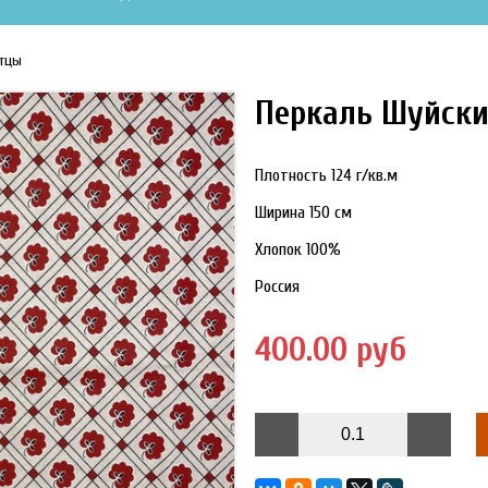
итцы
Перкаль Шуйски
Плотность 124 г/кв.м
Ширина 150 см
Хлопок 100%
Россия
400.00 руб