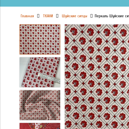
Главная
ТКАНИ
Шуйские ситцы
Перкаль Шуйские с