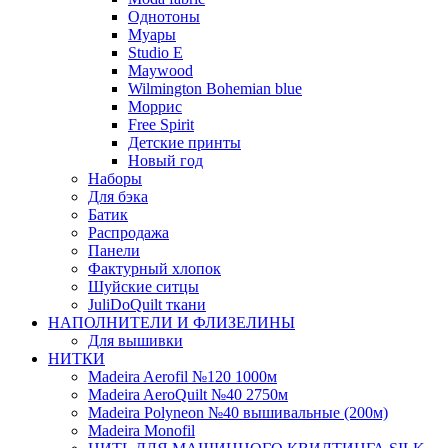
Однотоны
Муары
Studio E
Maywood
Wilmington Bohemian blue
Моррис
Free Spirit
Детские принты
Новый год
Наборы
Для бэка
Батик
Распродажа
Панели
Фактурный хлопок
Шуйские ситцы
JuliDoQuilt ткани
НАПОЛНИТЕЛИ И ФЛИЗЕЛИНЫ
Для вышивки
НИТКИ
Madeira Aerofil №120 1000м
Madeira AeroQuilt №40 2750м
Madeira Polyneon №40 вышивальные (200м)
Мadeira Monofil