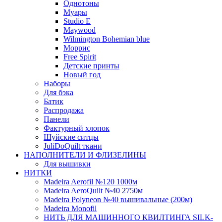
Однотоны
Муары
Studio E
Maywood
Wilmington Bohemian blue
Моррис
Free Spirit
Детские принты
Новый год
Наборы
Для бэка
Батик
Распродажа
Панели
Фактурный хлопок
Шуйские ситцы
JuliDoQuilt ткани
НАПОЛНИТЕЛИ И ФЛИЗЕЛИНЫ
Для вышивки
НИТКИ
Madeira Aerofil №120 1000м
Madeira AeroQuilt №40 2750м
Madeira Polyneon №40 вышивальные (200м)
Мadeira Monofil
НИТЬ ДЛЯ МАШИННОГО КВИЛТИНГА SILK-