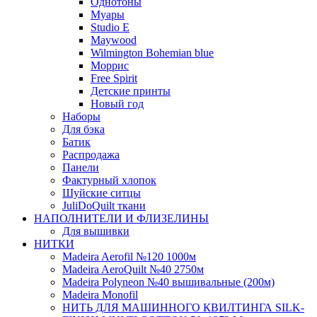
Однотоны
Муары
Studio E
Maywood
Wilmington Bohemian blue
Моррис
Free Spirit
Детские принты
Новый год
Наборы
Для бэка
Батик
Распродажа
Панели
Фактурный хлопок
Шуйские ситцы
JuliDoQuilt ткани
НАПОЛНИТЕЛИ И ФЛИЗЕЛИНЫ
Для вышивки
НИТКИ
Madeira Aerofil №120 1000м
Madeira AeroQuilt №40 2750м
Madeira Polyneon №40 вышивальные (200м)
Мadeira Monofil
НИТЬ ДЛЯ МАШИННОГО КВИЛТИНГА SILK-