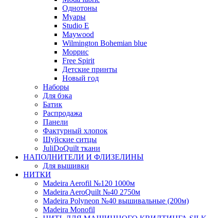
Однотоны
Муары
Studio E
Maywood
Wilmington Bohemian blue
Моррис
Free Spirit
Детские принты
Новый год
Наборы
Для бэка
Батик
Распродажа
Панели
Фактурный хлопок
Шуйские ситцы
JuliDoQuilt ткани
НАПОЛНИТЕЛИ И ФЛИЗЕЛИНЫ
Для вышивки
НИТКИ
Madeira Aerofil №120 1000м
Madeira AeroQuilt №40 2750м
Madeira Polyneon №40 вышивальные (200м)
Мadeira Monofil