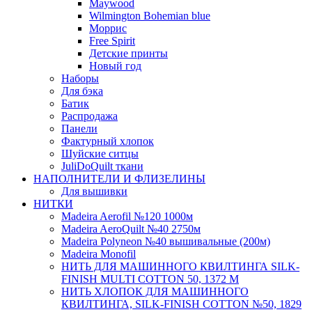
Maywood
Wilmington Bohemian blue
Моррис
Free Spirit
Детские принты
Новый год
Наборы
Для бэка
Батик
Распродажа
Панели
Фактурный хлопок
Шуйские ситцы
JuliDoQuilt ткани
НАПОЛНИТЕЛИ И ФЛИЗЕЛИНЫ
Для вышивки
НИТКИ
Madeira Aerofil №120 1000м
Madeira AeroQuilt №40 2750м
Madeira Polyneon №40 вышивальные (200м)
Мadeira Monofil
НИТЬ ДЛЯ МАШИННОГО КВИЛТИНГА SILK-
FINISH MULTI COTTON 50, 1372 М
НИТЬ ХЛОПОК ДЛЯ МАШИННОГО
КВИЛТИНГА, SILK-FINISH COTTON №50, 1829