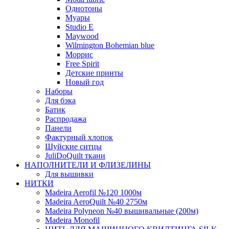
Однотоны
Муары
Studio E
Maywood
Wilmington Bohemian blue
Моррис
Free Spirit
Детские принты
Новый год
Наборы
Для бэка
Батик
Распродажа
Панели
Фактурный хлопок
Шуйские ситцы
JuliDoQuilt ткани
НАПОЛНИТЕЛИ И ФЛИЗЕЛИНЫ
Для вышивки
НИТКИ
Madeira Aerofil №120 1000м
Madeira AeroQuilt №40 2750м
Madeira Polyneon №40 вышивальные (200м)
Мadeira Monofil