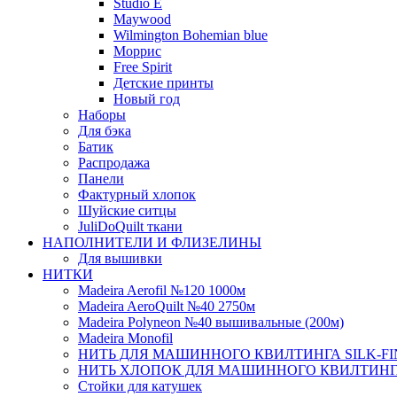
Studio E
Maywood
Wilmington Bohemian blue
Моррис
Free Spirit
Детские принты
Новый год
Наборы
Для бэка
Батик
Распродажа
Панели
Фактурный хлопок
Шуйские ситцы
JuliDoQuilt ткани
НАПОЛНИТЕЛИ И ФЛИЗЕЛИНЫ
Для вышивки
НИТКИ
Madeira Aerofil №120 1000м
Madeira AeroQuilt №40 2750м
Madeira Polyneon №40 вышивальные (200м)
Мadeira Monofil
НИТЬ ДЛЯ МАШИННОГО КВИЛТИНГА SILK-FINI
НИТЬ ХЛОПОК ДЛЯ МАШИННОГО КВИЛТИНГА, S
Стойки для катушек