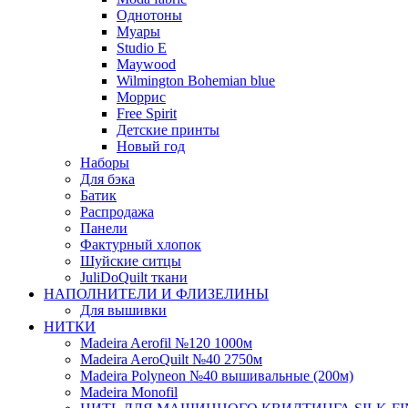
Однотоны
Муары
Studio E
Maywood
Wilmington Bohemian blue
Моррис
Free Spirit
Детские принты
Новый год
Наборы
Для бэка
Батик
Распродажа
Панели
Фактурный хлопок
Шуйские ситцы
JuliDoQuilt ткани
НАПОЛНИТЕЛИ И ФЛИЗЕЛИНЫ
Для вышивки
НИТКИ
Madeira Aerofil №120 1000м
Madeira AeroQuilt №40 2750м
Madeira Polyneon №40 вышивальные (200м)
Мadeira Monofil