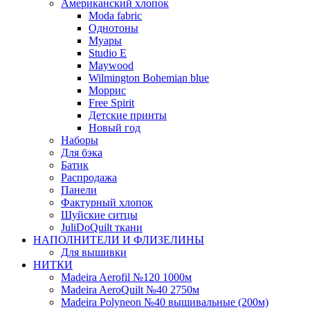
Американский хлопок
Moda fabric
Однотоны
Муары
Studio E
Maywood
Wilmington Bohemian blue
Моррис
Free Spirit
Детские принты
Новый год
Наборы
Для бэка
Батик
Распродажа
Панели
Фактурный хлопок
Шуйские ситцы
JuliDoQuilt ткани
НАПОЛНИТЕЛИ И ФЛИЗЕЛИНЫ
Для вышивки
НИТКИ
Madeira Aerofil №120 1000м
Madeira AeroQuilt №40 2750м
Madeira Polyneon №40 вышивальные (200м)