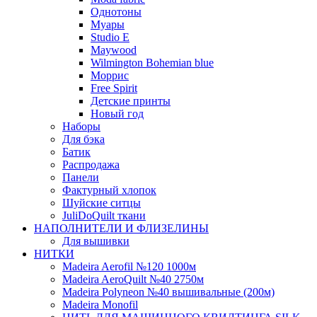
Однотоны
Муары
Studio E
Maywood
Wilmington Bohemian blue
Моррис
Free Spirit
Детские принты
Новый год
Наборы
Для бэка
Батик
Распродажа
Панели
Фактурный хлопок
Шуйские ситцы
JuliDoQuilt ткани
НАПОЛНИТЕЛИ И ФЛИЗЕЛИНЫ
Для вышивки
НИТКИ
Madeira Aerofil №120 1000м
Madeira AeroQuilt №40 2750м
Madeira Polyneon №40 вышивальные (200м)
Мadeira Monofil