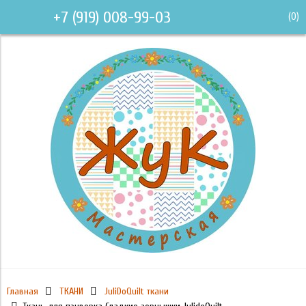
+7 (919) 008-99-03
(
0
)
Главная
ТКАНИ
JuliDoQuilt ткани