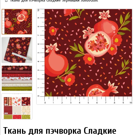
Ткань для пэчворка Сладкие зернышки JulidoQuilt
Ткань для пэчворка Сладкие